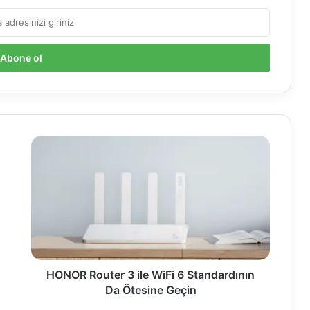
HONOR
Router
3
ile
WiFi
6
Standardının
Da
Ötesine
Geçin
HONOR Router 3 ile WiFi 6 Standardının
Da Ötesine Geçin