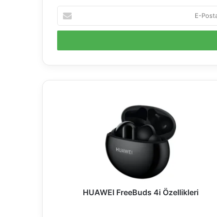
E-
Posta
adresinizi
giriniz
HUAWEI
FreeBuds
4i
Özellikleri
HUAWEI FreeBuds 4i Özellikleri