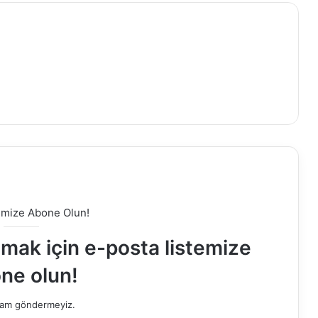
temize Abone Olun!
lmak için e-posta listemize
ne olun!
pam göndermeyiz.