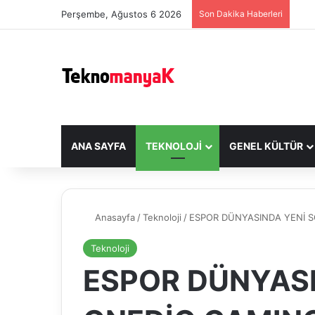
Perşembe, Ağustos 6 2026
Son Dakika Haberleri
ANA SAYFA
TEKNOLOJI
GENEL KÜLTÜR
Anasayfa
/
Teknoloji
/
ESPOR DÜNYASINDA YENİ 
Teknoloji
ESPOR DÜNYASI