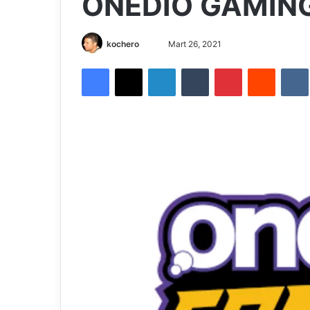
ONEDİO GAMIN
Bir
kochero
Mart 26, 2021
e-
Facebook
X
LinkedIn
Tumblr
Pinterest
Reddit
posta
göndermek