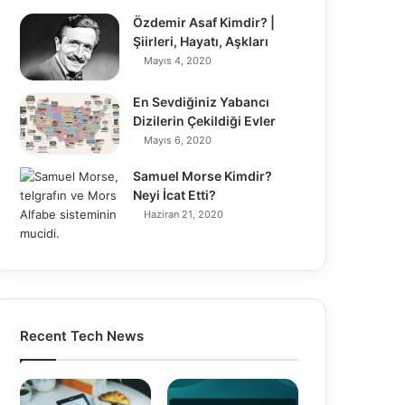
Özdemir Asaf Kimdir? |
Şiirleri, Hayatı, Aşkları
Mayıs 4, 2020
En Sevdiğiniz Yabancı
Dizilerin Çekildiği Evler
Mayıs 6, 2020
Samuel Morse Kimdir?
Neyi İcat Etti?
Haziran 21, 2020
Recent Tech News