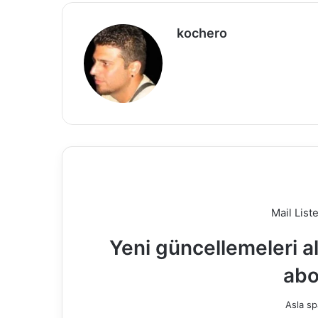
kochero
Web
sitesi
Mail Lis
Yeni güncellemeleri a
abo
Asla s