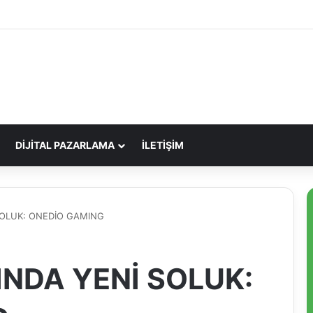
DIJITAL PAZARLAMA
İLETIŞIM
SOLUK: ONEDİO GAMING
NDA YENİ SOLUK: