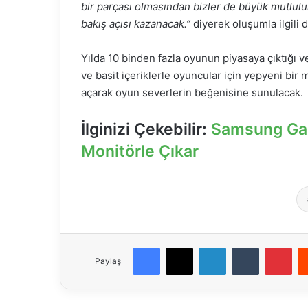
bir parçası olmasından bizler de büyük mutlul
bakış açısı kazanacak.”
diyerek oluşumla ilgili
Yılda 10 binden fazla oyunun piyasaya çıktığı v
ve basit içeriklerle oyuncular için yepyeni bir
açarak oyun severlerin beğenisine sunulacak.
İlginizi Çekebilir:
Samsung Gal
Monitörle Çıkar
Facebook
X
LinkedIn
Tumblr
Pin
Paylaş