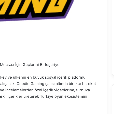
crası İçin Güçlerini Birleştiriyor
key ve ülkenin en büyük sosyal içerik platformu
alışacak! Onedio Gaming çatısı altında birlikte hareket
ve incelemelerden özel içerik videolarına, turnuva
arklı içerikler üreterek Türkiye oyun ekosistemini