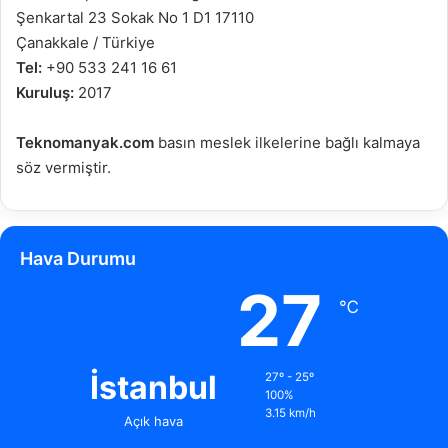
Şenkartal 23 Sokak No 1 D1 17110
Çanakkale / Türkiye
Tel:
+90 533 241 16 61
Kuruluş:
2017
Teknomanyak.com
basın meslek ilkelerine bağlı kalmaya
söz vermiştir.
Hava Durumu
27
℃
İstanbul
27º - 25º
100%
3.15 km/h
Açık hava