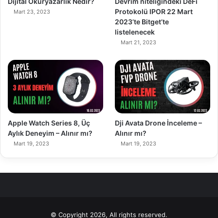
Dijital Okuryazarlık Nedir?
Devrim niteliğindeki DeFi
Protokolü IPOR 22 Mart
Mart 23, 2023
2023’te Bitget’te
listelenecek
Mart 21, 2023
90%
89%
Apple Watch Series 8, Üç
Dji Avata Drone İnceleme –
Aylık Deneyim – Alınır mı?
Alınır mı?
Mart 19, 2023
Mart 19, 2023
© Copyright 2026, All rights reserved.