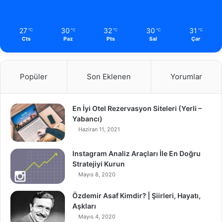
27
30
32
30
31
℃
℃
℃
℃
℃
Cts
Paz
Pts
Sal
Çar
Popüler
Son Eklenen
Yorumlar
En İyi Otel Rezervasyon Siteleri (Yerli –
Yabancı)
Haziran 11, 2021
Instagram Analiz Araçları İle En Doğru
Stratejiyi Kurun
Mayıs 8, 2020
Özdemir Asaf Kimdir? | Şiirleri, Hayatı,
Aşkları
Mayıs 4, 2020