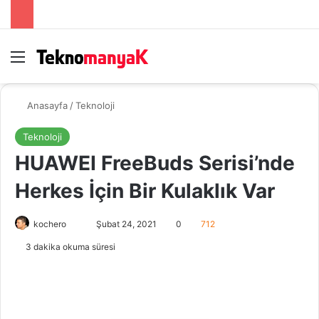
Menü
Ar
Anasayfa
/
Teknoloji
Teknoloji
HUAWEI FreeBuds Serisi’nde
Herkes İçin Bir Kulaklık Var
Bir
kochero
Şubat 24, 2021
0
712
e-
3 dakika okuma süresi
posta
göndermek