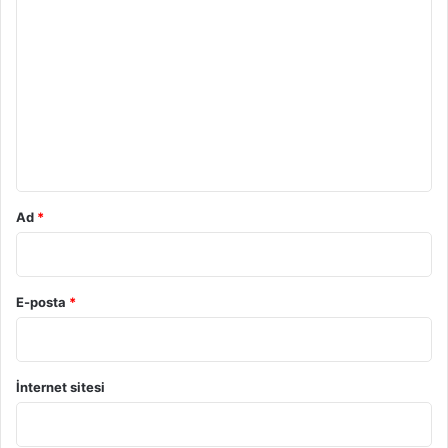
Y
o
r
u
m
*
Ad
*
E-posta
*
İnternet sitesi