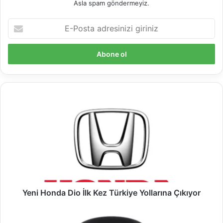
Asla spam göndermeyiz.
E-
Posta
adresinizi
giriniz
Yeni
Honda
Dio
İlk
Kez
Türkiye
Yollarına
Çıkıyor
Yeni Honda Dio İlk Kez Türkiye Yollarına Çıkıyor
LG
Tone