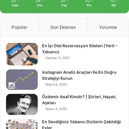
33
34
30
30
30
℃
℃
℃
℃
℃
Cum
Cts
Paz
Pts
Sal
Popüler
Son Eklenen
Yorumlar
En İyi Otel Rezervasyon Siteleri (Yerli –
Yabancı)
Haziran 11, 2021
Instagram Analiz Araçları İle En Doğru
Stratejiyi Kurun
Mayıs 8, 2020
Özdemir Asaf Kimdir? | Şiirleri, Hayatı,
Aşkları
Mayıs 4, 2020
En Sevdiğiniz Yabancı Dizilerin Çekildiği
Evler