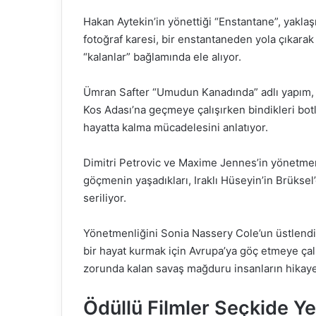
Hakan Aytekin’in yönettiği “Enstantane”, yaklaşı
fotoğraf karesi, bir enstantaneden yola çıkarak
“kalanlar” bağlamında ele alıyor.
Ümran Safter “Umudun Kanadında” adlı yapım, 
Kos Adası’na geçmeye çalışırken bindikleri botlar
hayatta kalma mücadelesini anlatıyor.
Dimitri Petrovic ve Maxime Jennes’in yönetmen
göçmenin yaşadıkları, Iraklı Hüseyin’in Brükse
seriliyor.
Yönetmenliğini Sonia Nassery Cole’un üstlendiği
bir hayat kurmak için Avrupa’ya göç etmeye ça
zorunda kalan savaş mağduru insanların hikaye
Ödüllü Filmler Seçkide Ye