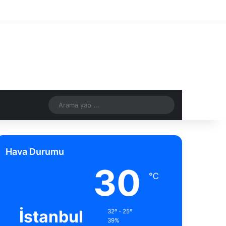
Facebook
X
Pinterest
YouTube
Instagram
RSS
Kayıt Ol
Rastgele Makale
Kenar Bölme
Rastgele Makale
Arama
yap
...
Hava Durumu
30
℃
İstanbul
32º - 25º
39%