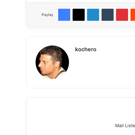
Facebook
X
LinkedIn
Tumblr
Pin
Paylaş
kochero
Web
sitesi
Mail Lis