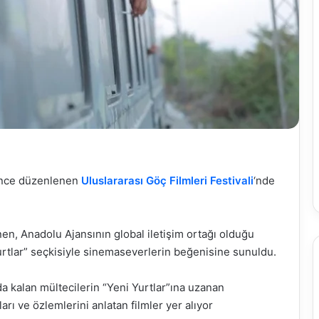
ğünce düzenlenen
Uluslararası Göç Filmleri Festivali
‘nde
en, Anadolu Ajansının global iletişim ortağı olduğu
urtlar” seçkisiyle sinemaseverlerin beğenisine sunuldu.
 kalan mültecilerin “Yeni Yurtlar”ına uzanan
ları ve özlemlerini anlatan filmler yer alıyor