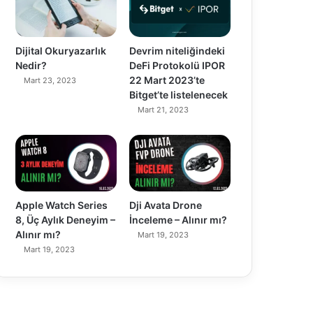
Dijital Okuryazarlık
Devrim niteliğindeki
Nedir?
DeFi Protokolü IPOR
22 Mart 2023’te
Mart 23, 2023
Bitget’te listelenecek
Mart 21, 2023
90%
89%
Apple Watch Series
Dji Avata Drone
8, Üç Aylık Deneyim –
İnceleme – Alınır mı?
Alınır mı?
Mart 19, 2023
Mart 19, 2023