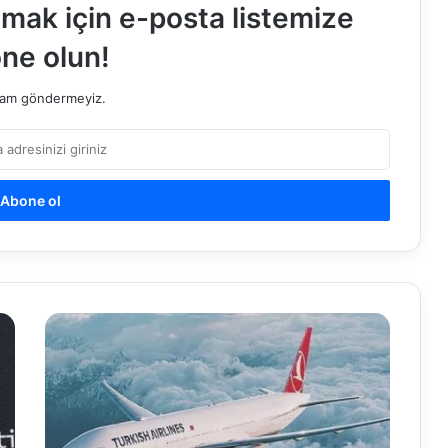
lmak için e-posta listemize
ne olun!
pam göndermeyiz.
İsveç
-
Türkiye
Uçuşları
Başladı