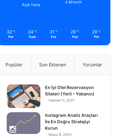
4.86 km/h
Açık hava
32
34
31
29
29
℃
℃
℃
℃
℃
Per
Cum
Cts
Paz
Pts
Popüler
Son Eklenen
Yorumlar
En İyi Otel Rezervasyon
Siteleri (Yerli – Yabancı)
Haziran 11, 2021
Instagram Analiz Araçları
İle En Doğru Stratejiyi
Kurun
Mayıs 8, 2020