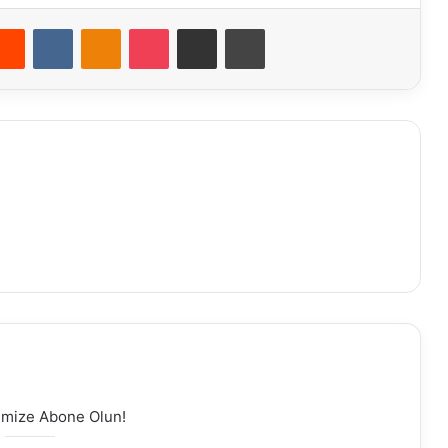
terest
Reddit
VKontakte
Odnoklassniki
Pocket
E-Posta ile paylaş
Yazdır
temize Abone Olun!