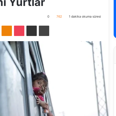
i Yurtlar
0
762
1 dakika okuma süresi
VKontakte
Odnoklassniki
Pocket
E-Posta ile paylaş
Yazdır