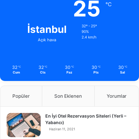
25
℃
İstanbul
32º - 25º
90%
2.4 km/h
Açık hava
32
32
30
30
30
℃
℃
℃
℃
℃
Cum
Cts
Paz
Pts
Sal
Popüler
Son Eklenen
Yorumlar
En İyi Otel Rezervasyon Siteleri (Yerli –
Yabancı)
Haziran 11, 2021