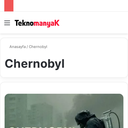
Menü
A
Anasayfa
/
Chernobyl
Chernobyl