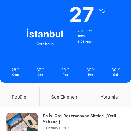
27
℃
İstanbul
28º - 27º
100%
3.98 km/h
Açık hava
28
32
29
30
30
℃
℃
℃
℃
℃
Cum
Cts
Paz
Pts
Sal
Popüler
Son Eklenen
Yorumlar
En İyi Otel Rezervasyon Siteleri (Yerli –
Yabancı)
Haziran 11, 2021