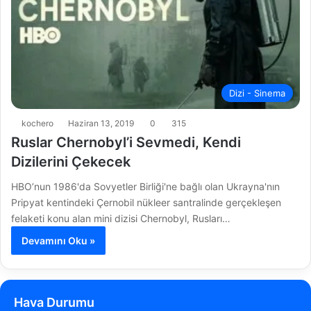
Dizi - Sinema
kochero
Haziran 13, 2019
0
315
Ruslar Chernobyl’i Sevmedi, Kendi
Dizilerini Çekecek
HBO’nun 1986'da Sovyetler Birliği'ne bağlı olan Ukrayna'nın
Pripyat kentindeki Çernobil nükleer santralinde gerçekleşen
felaketi konu alan mini dizisi Chernobyl, Rusları…
Devamını Oku »
Hava Durumu