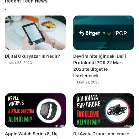
Recent Tech News
Dijital Okuryazarlık Nedir?
Devrim niteliğindeki DeFi
Protokolü IPOR 22 Mart
Mart 23, 2023
2023’te Bitget’te
listelenecek
Mart 21, 2023
90%
89%
Apple Watch Series 8, Üç
Dji Avata Drone İnceleme –