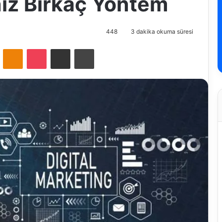
niz Birkaç Yöntem
448
3 dakika okuma süresi
VKontakte
Odnoklassniki
Pocket
E-Posta ile paylaş
Yazdır