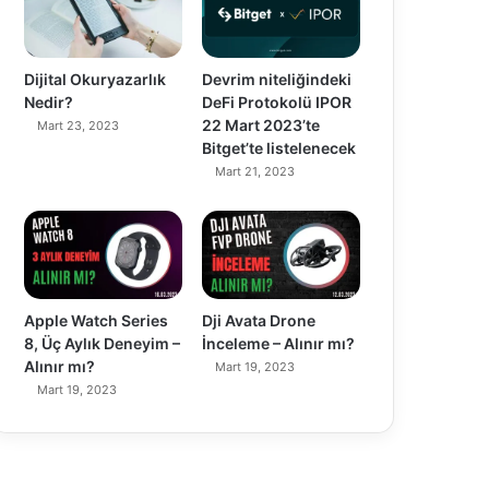
Dijital Okuryazarlık
Devrim niteliğindeki
Nedir?
DeFi Protokolü IPOR
22 Mart 2023’te
Mart 23, 2023
Bitget’te listelenecek
Mart 21, 2023
90%
89%
Apple Watch Series
Dji Avata Drone
8, Üç Aylık Deneyim –
İnceleme – Alınır mı?
Alınır mı?
Mart 19, 2023
Mart 19, 2023