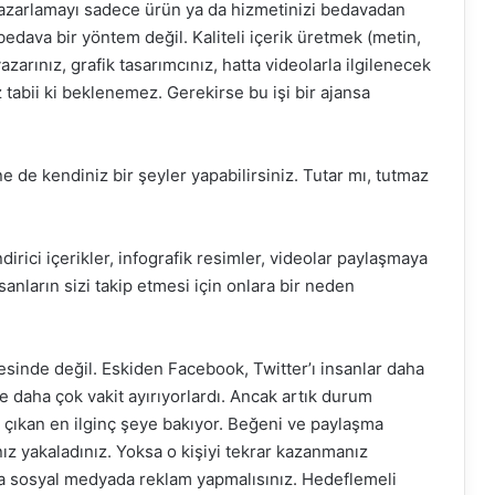
 pazarlamayı sadece ürün ya da hizmetinizi bedavadan
bedava bir yöntem değil. Kaliteli içerik üretmek (metin,
 yazarınız, grafik tasarımcınız, hatta videolarla ilgilenecek
 tabii ki beklenemez. Gerekirse bu işi bir ajansa
e de kendiniz bir şeyler yapabilirsiniz. Tutar mı, tutmaz
dirici içerikler, infografik resimler, videolar paylaşmaya
sanların sizi takip etmesi için onlara bir neden
inde değil. Eskiden Facebook, Twitter’ı insanlar daha
iye daha çok vakit ayırıyorlardı. Ancak artık durum
ne çıkan en ilginç şeye bakıyor. Beğeni ve paylaşma
nız yakaladınız. Yoksa o kişiyi tekrar kazanmanız
a sosyal medyada reklam yapmalısınız. Hedeflemeli