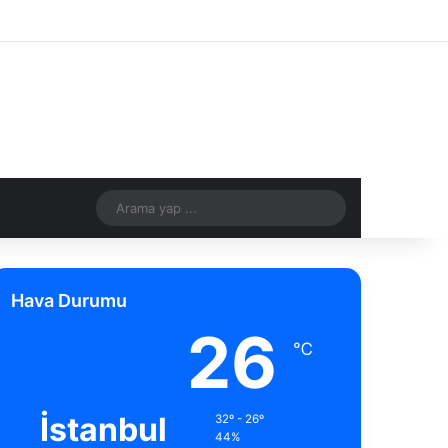
Facebook
X
Pinterest
YouTube
Instagram
RSS
Kayıt Ol
Rastgele Makale
Kenar Bölme
Rastgele Makale
Arama
yap
...
Hava Durumu
26
℃
İstanbul
32º - 26º
44%