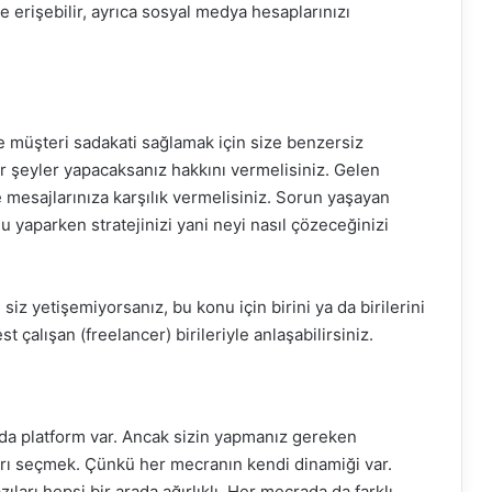
e erişebilir, ayrıca sosyal medya hesaplarınızı
e müşteri sadakati sağlamak için size benzersiz
r şeyler yapacaksanız hakkını vermelisiniz. Gelen
e mesajlarınıza karşılık vermelisiniz. Sorun yaşayan
nu yaparken stratejinizi yani neyi nasıl çözeceğinizi
z yetişemiyorsanız, bu konu için birini ya da birilerini
st çalışan (freelancer) birileriyle anlaşabilirsiniz.
ıda platform var. Ancak sizin yapmanız gereken
rı seçmek. Çünkü her mecranın kendi dinamiği var.
azıları hepsi bir arada ağırlıklı. Her mecrada da farklı