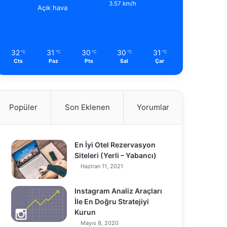
3.57 km/h
Açık hava
32
31
30
30
31
℃
℃
℃
℃
℃
Cts
Paz
Pts
Sal
Çar
Popüler
Son Eklenen
Yorumlar
En İyi Otel Rezervasyon
Siteleri (Yerli – Yabancı)
Haziran 11, 2021
Instagram Analiz Araçları
İle En Doğru Stratejiyi
Kurun
Mayıs 8, 2020